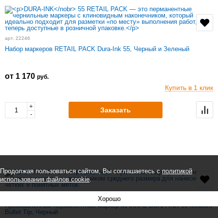
арт. 22246
Набор маркеров RETAIL PACK Dura-Ink 55, Черный и Зеленый
от 1 170
руб.
Купить в 1 клик
+
Заказать
-
Продолжая пользоваться сайтом, Вы соглашаетесь с
политикой
использования файлов cookie
.
арт. 96536
Хорошо
Промышленный перманентный маркер MARKAL DURA-INK 60 Medium
Bullet Tip, Черный