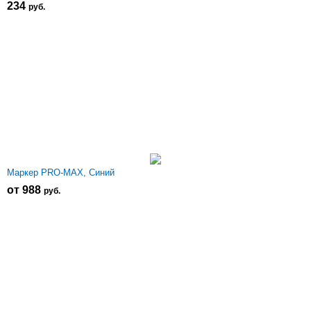
234
р
уб.
Маркер PRO-MAX, Синий
от 988
р
уб.