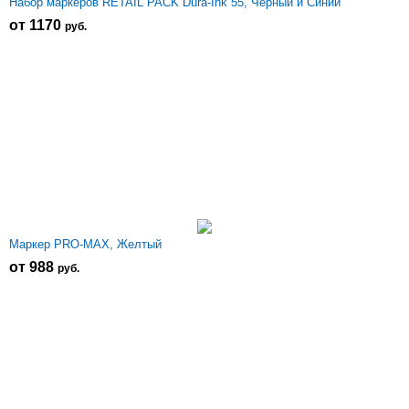
Набор маркеров RETAIL PACK Dura-Ink 55, Черный и Синий
от 1170
р
уб.
Маркер PRO-MAX, Желтый
от 988
р
уб.