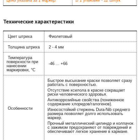
Цена указана за 1 маркер.
В 1 упаковке - 12 штук.
Технические характеристики
Цвет штриха
Фиолетовый
Толщина штриха
2 - 4 мм
Температура
поверхности при
-46 ... +66
нанесении
маркировки, °С
Быстрое высыхание краски позволяет сразу
работать с поверхностью.
Отсутствие ксилола в краске сокращает
риски человеческого здоровья.
Антикоррозийные свойства (пониженное
содержание хлоридов/галогенов).
Особенности
Износостойкий стержень Dura-Nib среднего
размера позволяет долго использовать
маркер.
Прочный металлический цилиндр и колпачок
с зажимом предохраняют от повреждений и
обеспечивают легкое хранение в кармане.