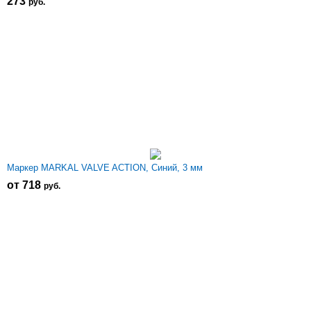
273
р
уб.
Маркер MARKAL VALVE ACTION, Синий, 3 мм
от 718
р
уб.