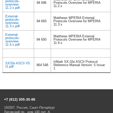
protocols-
94 696
Protocols Overview for MPERIA
overview-
11.2.x
11.2.x.pdf
External-
Matthews MPERIA External
protocols-
94 693
Protocols Overview for MPERIA
overview-
11.3.x
11.3.x.pdf
External-
Matthews MPERIA External
protocols-
94 650
Protocols Overview for MPERIA
overview-
11.4.x
11.4.x.pdf
I•Mark SX-32e ASCII Protocol
SX32e ASCII V5
864 548
Reference Manual Version: 5 Issue:
I1.pdf
1
+7 (812) 305-30-86
192007, Россия, Санкт-Петербург
Лиговский пр., дом 140 лит. А,