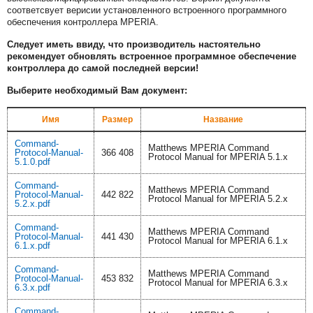
соответсвует верисии установленного встроенного программного
обеспечения контроллера MPERIA.
Следует иметь ввиду, что производитель настоятельно
рекомендует обновлять встроенное программное обеспечение
контроллера до самой последней версии!
Выберите необходимый Вам документ:
Имя
Размер
Название
Command-
Matthews MPERIA Command
Protocol-Manual-
366 408
Protocol Manual for MPERIA 5.1.x
5.1.0.pdf
Command-
Matthews MPERIA Command
Protocol-Manual-
442 822
Protocol Manual for MPERIA 5.2.x
5.2.x.pdf
Command-
Matthews MPERIA Command
Protocol-Manual-
441 430
Protocol Manual for MPERIA 6.1.x
6.1.x.pdf
Command-
Matthews MPERIA Command
Protocol-Manual-
453 832
Protocol Manual for MPERIA 6.3.x
6.3.x.pdf
Command-