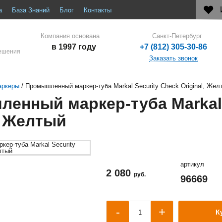
а
База Знаний
Блог
Контакты
Компания основана
Санкт-Петербург
в 1997 году
+7 (812) 305-30-86
решения
Заказать звонок
аркеры
/
Промышленный маркер-туба Markal Security Check Original, Жел
енный маркер-туба Markal 
, Желтый
артикул
2 080
руб.
96669
+
-
К