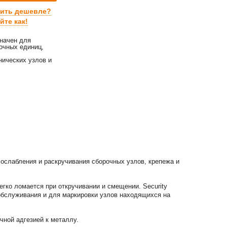
пить дешевле?
йте как!
значен для
очных единиц,
нических узлов и
е ослабления и раскручивания сборочных узлов, крепежа и
гко ломается при откручивании и смещении. Security
 обслуживания и для маркировки узлов находящихся на
чной адгезией к металлу.