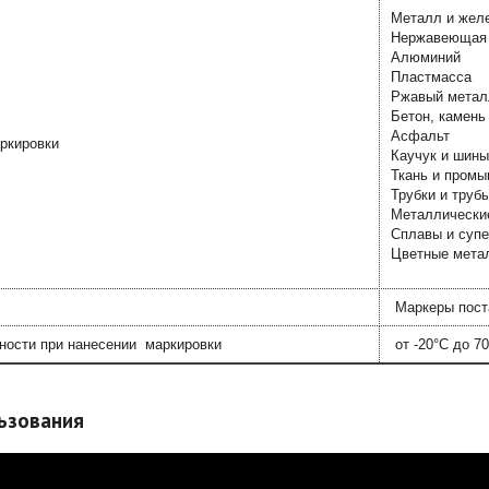
Металл и жел
Нержавеющая 
Алюминий
Пластмасса
Ржавый метал
Бетон, камень
Асфальт
ркировки
Каучук и шины
Ткань и пром
Трубки и труб
Металлически
Сплавы и суп
Цветные мета
Маркеры пост
ности при нанесении маркировки
от -20°C до 7
ьзования