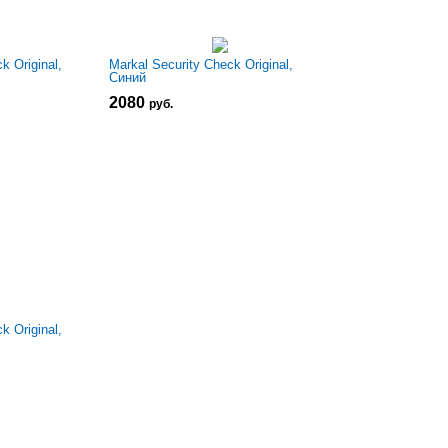
k Original,
Markal Security Check Original,
Синий
2080
р
уб.
k Original,