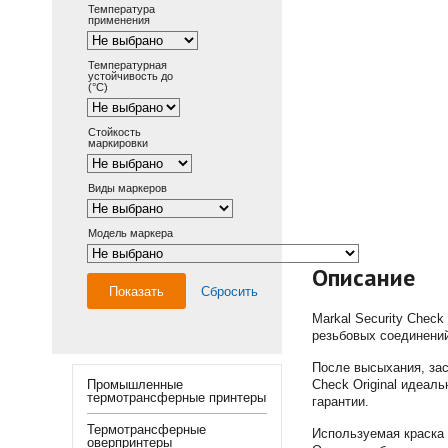
Температура
применения
Температурная
устойчивость до
(°С)
Стойкость
маркировки
Виды маркеров
Модель маркера
Описание
Показать
Сбросить
Markal Security Check
резьбовых соединени
После высыхания, зас
Промышленные
Check Original идеал
термотрансферные принтеры
гарантии.
Термотрансферные
Используемая краска 
оверпринтеры