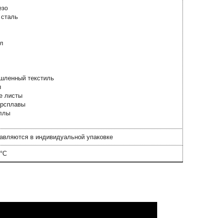
езо
сталь
л
ышленный текстиль
ы
е листы
ерсплавы
ллы
авляются в индивидуальной упаковке
0°C