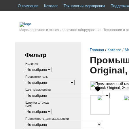
О компании
Каталог
Технологии маркировки
Поддержк
Маркировочное и этикетировочное оборудование. Технологии и 
Главная
/
Каталог
/
М
Фильтр
Промышл
Наличие
Original
Производитель
Цвет маркировки
Ширина штриха
(мм)
Поверхность для маркировки