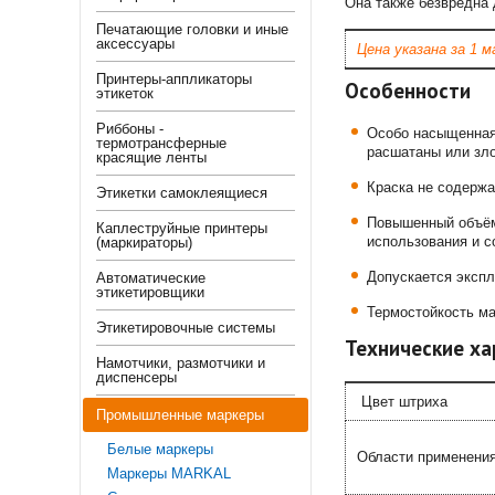
Она также безвредна 
Печатающие головки и иные
аксессуары
Цена указана за 1 м
Принтеры-аппликаторы
Особенности
этикеток
Риббоны -
Особо насыщенная 
термотрансферные
расшатаны или зл
красящие ленты
Краска не содержа
Этикетки самоклеящиеся
Повышенный объём
Каплеструйные принтеры
использования и с
(маркираторы)
Допускается экспл
Автоматические
этикетировщики
Термостойкость ма
Этикетировочные системы
Технические ха
Намотчики, размотчики и
диспенсеры
Цвет штриха
Промышленные маркеры
Белые маркеры
Области применени
Маркеры MARKAL