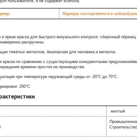
для пользователя, и не содержит ксилола.
аркер.
Маркеры поставляются в индивидуаль
и яркая краска для быстрого визуального контроля: сборочный образец
онамеренно раскручены.
щая тяжёлых металлов, безопасная для человека и металла.
 краски по сравнению с существующими конкурентными предложениями (
окращения времени простоя на производстве.
уатация при температуре окружающей среды от -20°C до 70°C.
ркировки: 200°C
рактеристики
желтый
Промышленное
я
Строительств