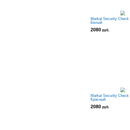
Markal Security Check 
Белый
2080
р
уб.
Markal Security Check 
Красный
2080
р
уб.