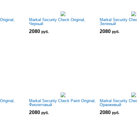
Original,
Markal Security Check Original,
Markal Security Chec
Черный
Зеленый
2080
2080
р
уб.
р
уб.
Original,
Markal Security Check Paint Original,
Markal Security Chec
Фиолетовый
Оранжевый
2080
2080
р
уб.
р
уб.