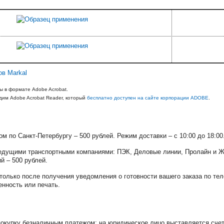
ов Markal
ы в формате Adobe Acrobat.
им Adobe Acrobat Reader, который
бесплатно доступен на сайте корпорации ADOBE
.
м по Санкт-Петербургу – 500 рублей. Режим доставки – с 10:00 до 18:0
едущими транспортными компаниями: ПЭК, Деловые линии, Пролайн и Ж
й – 500 рублей.
только после получения уведомления о готовности вашего заказа по т
енность или печать.
окупку безналичным платежом: на юридическое лицо выставляется счет,