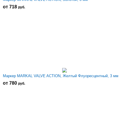
от 718
р
уб.
Маркер MARKAL VALVE ACTION, Желтый Флуоресцентный, 3 мм
от 780
р
уб.