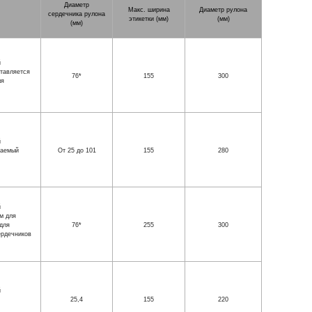
Диаметр
Макс. ширина
Диаметр рулона
сердечника рулона
этикетки (мм)
(мм)
(мм)
й
ставляется
76*
155
300
ля
й
ваемый
От 25 до 101
155
280
й
м для
для
76*
255
300
ердечников
й
25,4
155
220