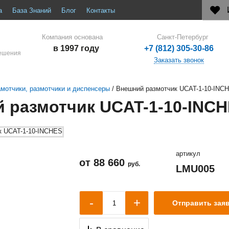
а
База Знаний
Блог
Контакты
Компания основана
Санкт-Петербург
в 1997 году
+7 (812) 305-30-86
решения
Заказать звонок
мотчики, размотчики и диспенсеры
/
Внешний размотчик UCAT-1-10-INC
 размотчик UCAT-1-10-INC
артикул
от
88 660
руб.
LMU005
+
-
Отправить зая