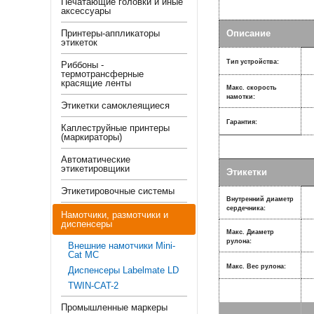
Печатающие головки и иные
аксессуары
Принтеры-аппликаторы
Описание
этикеток
Тип устройства:
Риббоны -
термотрансферные
красящие ленты
Макс. скорость
намотки:
Этикетки самоклеящиеся
Гарантия:
Каплеструйные принтеры
(маркираторы)
Автоматические
этикетировщики
Этикетки
Этикетировочные системы
Внутренний диаметр
сердечника:
Намотчики, размотчики и
диспенсеры
Макс. Диаметр
рулона:
Внешние намотчики Mini-
Cat MC
Макс. Вес рулона:
Диспенсеры Labelmate LD
TWIN-CAT-2
Промышленные маркеры