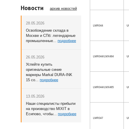
Новости
архив новостей
28.05.2026
LMR044
U
Освобождение склада в
Москве и СПб: легендарные
промышленные...
подробнее
26.05.2026
LMR044/LMX484
U
Успейте купить
оригинальные синие
маркеры Markal DURA-INK
15 со...
подробнее
LMR044/LMX485
U
13.05.2026
Наши специалисты прибыли
на производство MIXIT в
Есипово, чтобы...
подробнее
LMR047
U