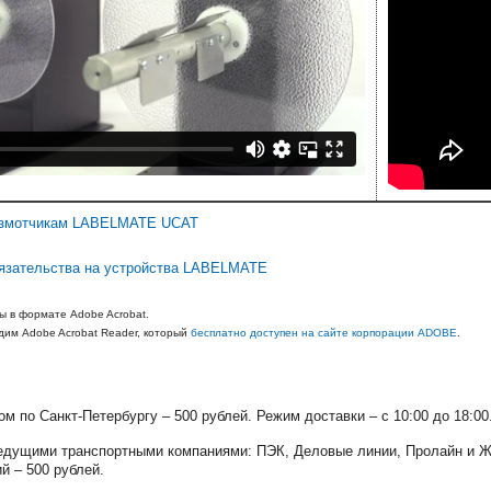
размотчикам LABELMATE UCAT
бязательства на устройства LABELMATE
ы в формате Adobe Acrobat.
им Adobe Acrobat Reader, который
бесплатно доступен на сайте корпорации ADOBE
.
м по Санкт-Петербургу – 500 рублей. Режим доставки – с 10:00 до 18:0
едущими транспортными компаниями: ПЭК, Деловые линии, Пролайн и Ж
й – 500 рублей.