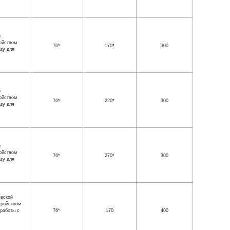
й
ройством
76*
170*
300
зу для
й
ройством
76*
220*
300
зу для
й
ройством
76*
270*
300
зу для
ческой
тройством
работы с
76*
170
400