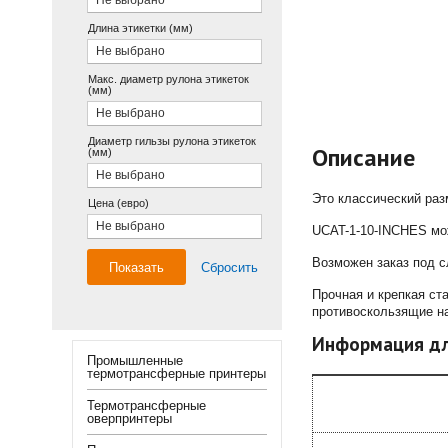
Не выбрано
Длина этикетки (мм)
Не выбрано
Макс. диаметр рулона этикеток
(мм)
Не выбрано
Диаметр гильзы рулона этикеток
Описание
(мм)
Не выбрано
Это классический ра
Цена (евро)
Не выбрано
UCAT-1-10-INCHES мож
Возможен заказ под с
Показать
Сбросить
Прочная и крепкая ст
противоскользящие н
Информация дл
Промышленные
термотрансферные принтеры
Термотрансферные
оверпринтеры