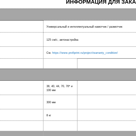
ИНФОРМАЦИЯ ДЛЯ ЗАКА
Универсальный и интеллектуальный намотчик / размотчик
125 см/с, автонастройка
См.
https://www.profiprint.ru/project/warranty_condition/
38, 40, 44, 70, 76* и
100 мм
300 мм
8 кг