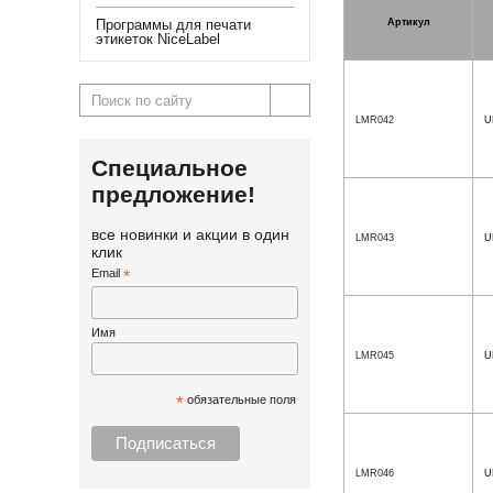
Программы для печати
Артикул
этикеток NiceLabel
LMR042
U
Специальное
предложение!
все новинки и акции в один
LMR043
U
клик
Email
*
Имя
LMR045
U
*
обязательные поля
LMR046
U