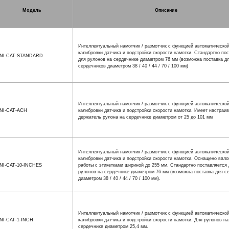
Модель
Описание
Интеллектуальный намотчик / размотчик с функцией автоматическо
калибровки датчика и подстройки скорости намотки. Стандартно по
NI-CAT-STANDARD
для рулонов на сердечнике диаметром 76 мм (возможна поставка д
сердечников диаметром 38 / 40 / 44 / 70 / 100 мм)
Интеллектуальный намотчик / размотчик с функцией автоматическо
NI-CAT-ACH
калибровки датчика и подстройки скорости намотки. Имеет настраи
держатель рулона на сердечнике диаметром от 25 до 101 мм
Интеллектуальный намотчик / размотчик с функцией автоматическо
калибровки датчика и подстройки скорости намотки. Оснащено вало
NI-CAT-10-INCHES
работы с этикетками шириной до 255 мм. Стандартно поставляется 
рулонов на сердечнике диаметром 76 мм (возможна поставка для с
диаметром 38 / 40 / 44 / 70 / 100 мм).
Интеллектуальный намотчик / размотчик с функцией автоматическо
NI-CAT-1-INCH
калибровки датчика и подстройки скорости намотки. Для рулонов на
сердечнике диаметром 25,4 мм.