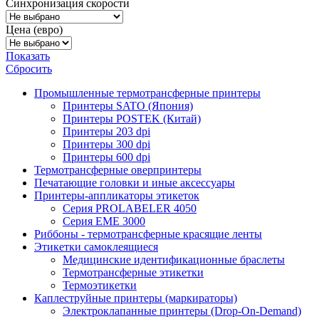
Синхронизация скорости
Цена (евро)
Показать
Сбросить
Промышленные термотрансферные принтеры
Принтеры SATO (Япония)
Принтеры POSTEK (Китай)
Принтеры 203 dpi
Принтеры 300 dpi
Принтеры 600 dpi
Термотрансферные оверпринтеры
Печатающие головки и иные аксессуары
Принтеры-аппликаторы этикеток
Серия PROLABELER 4050
Серия EME 3000
Риббоны - термотрансферные красящие ленты
Этикетки самоклеящиеся
Медицинские идентификационные браслеты
Термотрансферные этикетки
Термоэтикетки
Каплеструйные принтеры (маркираторы)
Электроклапанные принтеры (Drop-On-Demand)