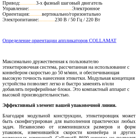
Привод:
.............
3-х фазный шаговый двигатель
Управление:
...................................
Электронное
Ориентация:
..........
вертикально/горизонтально
Электропитание:
.............
230 В / 50 Гц / 220 Вт
Определение ориентации аппликаторов COLLAMAT
Максимально дружественная к пользователю
этикетировочная система, рассчитанная на использование с
конвейером скоростью до 50 м/мин, и обеспечивающая
высокую точность нанесения этикетки. Модульная концепция
устройства позволяет легко и быстро заменять и/или
добавлять периферийные блоки. Это компактный аппарат с
высокой производительностью.
Эффективный элемент вашей упаковочной линии.
Благодаря модульной конструкции, этикетировщик может
быть сконфигурирован для выполнения практически любых
задач. Независимо от изменившихся размеров и форм
упаковок, изменившейся скорости конвейера и других
возможных изменений, Collamat® 8600 никогда не подведет