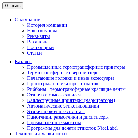
О компании
История компании
Наша команда
Реквизиты
Вакансии
Поставщики
Статьи
Каталог
Промышленные термотрансферные принтеры
Термотрансферные оверпринтеры
Печатающие головки и иные аксессуары
Принтеры-аппликаторы этикеток
Риббоны - термотрансферные красящие ленты
Этикетки самоклеящиеся
Каплеструйные принтеры (маркираторы)
Автоматические этикетировщики
Этикетировочные системы
Намотчики, размотчики и диспенсеры
Промышленные маркеры
Программы для печати этикеток NiceLabel
Технологии маркировки