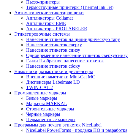
Пьезо-принтеры
Термоструйные принтеры (Thermal Ink-Jet)
Автоматические этикетировщики
Аппликаторы Collamat
Аппликаторы EME
Аппликаторы PROLABELER
Этикетировочные системы
Нанесение этикеток на цилиндрическую тару
Нанесение этикеток сверху
Нанесение этикеток снизу
Одновременное нанесение этикеток сверху/снизу
Г-или П-образное нанесение этикеток
Нанесение этикеток сбоку
Намотчики, размотчики и диспенсеры
Внешние намотчики Mini-Cat MC
Диспенсеры Labelmate LD
TWIN-CAT-2
Промышленные маркеры
Белые маркеры
Маркеры MARKAL
Строительные маркеры
Черные маркеры
Перманентные маркеры
Программы для печати этикеток NiceLabel
NiceLabel PowerForms - продажа ПО и разработка