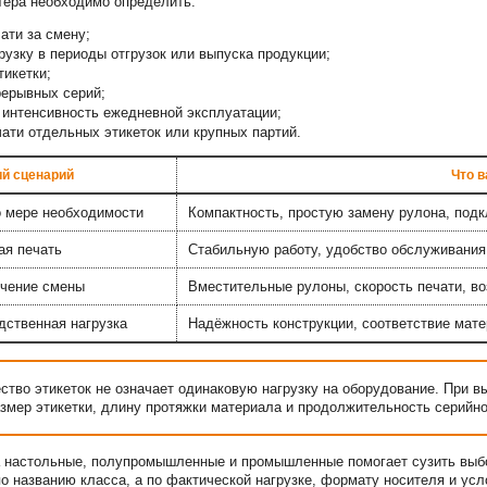
тера необходимо определить:
ати за смену;
узку в периоды отгрузок или выпуска продукции;
тикетки;
рерывных серий;
 интенсивность ежедневной эксплуатации;
ати отдельных этикеток или крупных партий.
й сценарий
Что 
о мере необходимости
Компактность, простую замену рулона, под
ая печать
Стабильную работу, удобство обслуживания
ечение смены
Вместительные рулоны, скорость печати, в
дственная нагрузка
Надёжность конструкции, соответствие мат
ство этикеток не означает одинаковую нагрузку на оборудование. При в
размер этикетки, длину протяжки материала и продолжительность серийно
а настольные, полупромышленные и промышленные помогает сузить выб
по названию класса, а по фактической нагрузке, формату носителя и ус