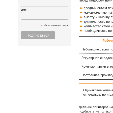
Перед подбором прин
средний объём печ
Имя
максимальную нагр
высоту и ширину э
длительность неп
*
обязательные поля
количество смен и
необходимость печ
Рабочи
Небольшие серии п
Регулярная складск
Крупные партии в т
Постоянная произво
Одинаковое количе
отпечатков, но и 
Деление принтеров н
подбирать не только 