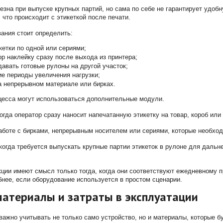
езна при выпуске крупных партий, но сама по себе не гарантирует удоб
 что происходит с этикеткой после печати.
ания стоит определить:
кетки по одной или сериями;
ор наклейку сразу после выхода из принтера;
давать готовые рулоны на другой участок;
ие периоды увеличения нагрузки;
а непрерывном материале или бирках.
цесса могут использоваться дополнительные модули.
огда оператор сразу наносит напечатанную этикетку на товар, короб или
аботе с бирками, непрерывным носителем или сериями, которые необход
когда требуется выпускать крупные партии этикеток в рулоне для даль
ии имеют смысл только тогда, когда они соответствуют ежедневному п
бнее, если оборудование используется в простом сценарии.
атериалы и затраты в эксплуатации
важно учитывать не только само устройство, но и материалы, которые 