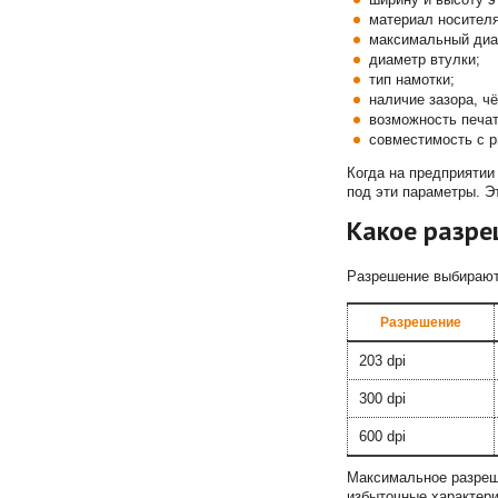
материал носителя
максимальный диа
диаметр втулки;
тип намотки;
наличие зазора, ч
возможность печат
совместимость с р
Когда на предприяти
под эти параметры. Э
Какое разре
Разрешение выбирают 
Разрешение
203 dpi
300 dpi
600 dpi
Максимальное разреше
избыточные характери