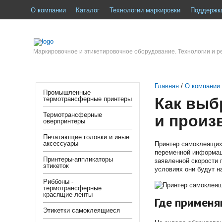
О компании
Каталог
Технологии маркировки
Поддержк
Маркировочное и этикетировочное оборудование. Технологии и 
Главная
/
О компании
Промышленные
Как выб
термотрансферные принтеры
Термотрансферные
и произ
оверпринтеры
Печатающие головки и иные
аксессуары
Принтер самоклеящихс
переменной информаци
Принтеры-аппликаторы
заявленной скорости п
этикеток
условиях они будут н
Риббоны -
термотрансферные
красящие ленты
Где применя
Этикетки самоклеящиеся