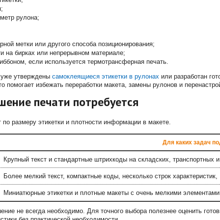
;
метр рулона;
ёрной метки или другого способа позиционирования;
и на бирках или непрерывном материале;
иббоном, если используется термотрансферная печать.
и уже утверждены
самоклеящиеся этикетки в рулонах
или разработан гот
то помогает избежать переработки макета, замены рулонов и перенастро
шение печати потребуется
по размеру этикетки и плотности информации в макете.
Для каких задач п
Крупный текст и стандартные штрихкоды на складских, транспортных и
Более мелкий текст, компактные коды, несколько строк характеристик, 
Миниатюрные этикетки и плотные макеты с очень мелкими элементами
ние не всегда необходимо. Для точного выбора полезнее оценить готов
стики без практической необходимости.