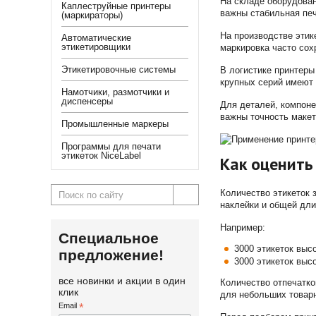
На складе оборудован
Каплеструйные принтеры
важны стабильная печ
(маркираторы)
На производстве этик
Автоматические
этикетировщики
маркировка часто сох
Этикетировочные системы
В логистике принтеры
крупных серий имеют 
Намотчики, размотчики и
диспенсеры
Для деталей, компоне
важны точность макет
Промышленные маркеры
Программы для печати
этикеток NiceLabel
Как оценить
Количество этикеток 
наклейки и общей дли
Например:
Специальное
3000 этикеток выс
предложение!
3000 этикеток выс
все новинки и акции в один
Количество отпечатко
клик
для небольших товарн
Email
*