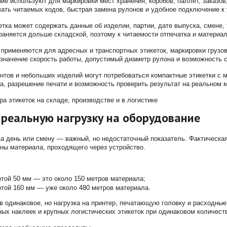
ие используют для маркировки мест хранения, коробов, паллет, заказов
ать читаемых кодов, быстрая замена рулонов и удобное подключение к
етка может содержать данные об изделии, партии, дате выпуска, смене, 
раняется дольше складской, поэтому к читаемости отпечатка и матери
 применяются для адресных и транспортных этикеток, маркировки грузов
значение скорость работы, допустимый диаметр рулона и возможность с
нтов и небольших изделий могут потребоваться компактные этикетки с
а, разрешение печати и возможность проверить результат на реальном 
 реальную нагрузку на оборудование
за день или смену — важный, но недостаточный показатель. Фактическая
ны материала, проходящего через устройство.
отой 50 мм — это около 150 метров материала;
отой 160 мм — уже около 480 метров материала.
в одинаковое, но нагрузка на принтер, печатающую головку и расходны
ых наклеек и крупных логистических этикеток при одинаковом количест