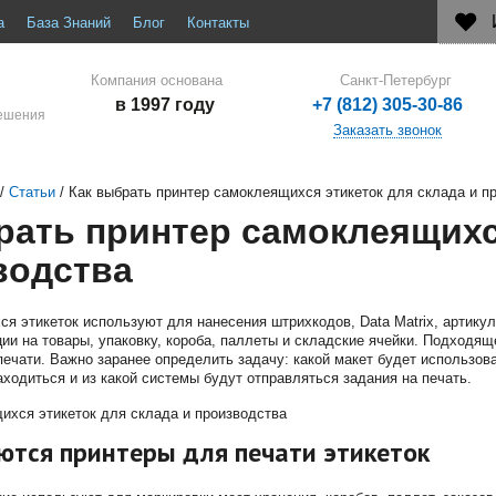
а
База Знаний
Блог
Контакты
Компания основана
Санкт-Петербург
в 1997 году
+7 (812) 305-30-86
решения
Заказать звонок
/
Статьи
/
Как выбрать принтер самоклеящихся этикеток для склада и п
рать принтер самоклеящихс
водства
я этикеток используют для нанесения штрихкодов, Data Matrix, артикул
и на товары, упаковку, короба, паллеты и складские ячейки. Подходящ
ечати. Важно заранее определить задачу: какой макет будет использоват
аходиться и из какой системы будут отправляться задания на печать.
ются принтеры для печати этикеток