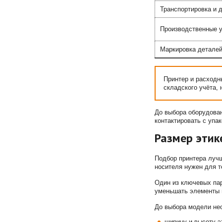
Транспортировка и 
Производственные у
Маркировка деталей
Принтер и расходн
складского учёта, 
До выбора оборудован
контактировать с упа
Размер этик
Подбор принтера лучш
носителя нужен для т
Один из ключевых пар
уменьшать элементы и
До выбора модели не
ширину и высоту э