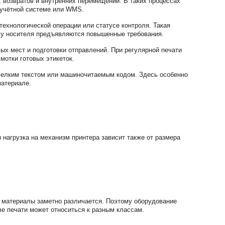
, возвратов и внутренних перемещений. В таких процессах
 учётной системе или WMS.
технологической операции или статусе контроля. Такая
алу носителя предъявляются повышенные требования.
ых мест и подготовки отправлений. При регулярной печати
мотки готовых этикеток.
 мелким текстом или машиночитаемым кодом. Здесь особенно
материале.
 нагрузка на механизм принтера зависит также от размера
е материалы заметно различается. Поэтому оборудование
ве печати может относиться к разным классам.