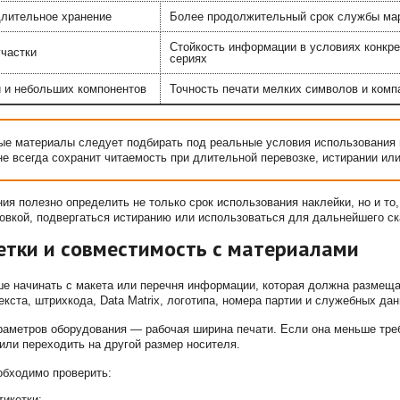
длительное хранение
Более продолжительный срок службы мар
Стойкость информации в условиях конкре
частки
сериях
 и небольших компонентов
Точность печати мелких символов и комп
ые материалы следует подбирать под реальные условия использования 
не всегда сохранит читаемость при длительной перевозке, истирании ил
ия полезно определить не только срок использования наклейки, но и то,
ковкой, подвергаться истиранию или использоваться для дальнейшего ск
етки и совместимость с материалами
е начинать с макета или перечня информации, которая должна размещат
екста, штрихкода, Data Matrix, логотипа, номера партии и служебных да
аметров оборудования — рабочая ширина печати. Если она меньше треб
ли переходить на другой размер носителя.
обходимо проверить:
тикетки;