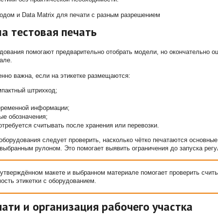
а тестовая печать
дования помогают предварительно отобрать модели, но окончательно оц
але.
енно важна, если на этикетке размещаются:
омпактный штрихкод;
еременной информации;
ые обозначения;
отребуется считывать после хранения или перевозки.
оборудования следует проверить, насколько чётко печатаются основны
 выбранным рулоном. Это помогает выявить ограничения до запуска регу
 утверждённом макете и выбранном материале помогает проверить считы
мость этикетки с оборудованием.
чати и организация рабочего участка