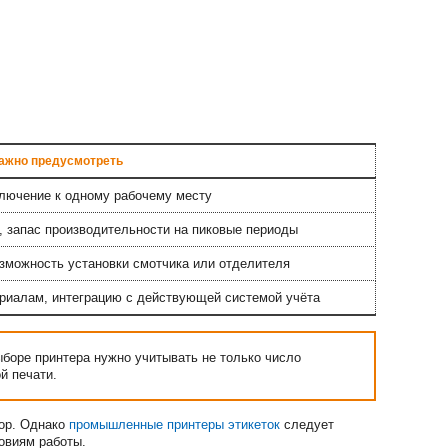
важно предусмотреть
ключение к одному рабочему месту
, запас производительности на пиковые периоды
озможность установки смотчика или отделителя
ериалам, интеграцию с действующей системой учёта
ыборе принтера нужно учитывать не только число
й печати.
ор. Однако
промышленные принтеры этикеток
следует
ловиям работы.