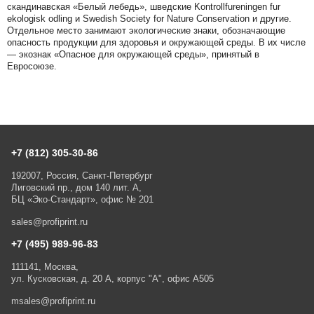
скандинавская «Белый лебедь», шведские Kontrollfureningen fur
ekologisk odling и Swedish Society for Nature Conservation и другие.
Отдельное место занимают экологические знаки, обозначающие
опасность продукции для здоровья и окружающей среды. В их числе
— экознак «Опасное для окружающей среды», принятый в
Евросоюзе.
+7 (812) 305-30-86
192007, Россия, Санкт-Петербург
Лиговский пр., дом 140 лит. А,
БЦ «Эко-Стандарт», офис № 201
sales@profiprint.ru
+7 (495) 989-96-83
111141, Москва,
ул. Кусковская, д. 20 А, корпус "А", офис А505
msales@profiprint.ru