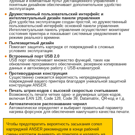
Удобный и компактный пульт дистанционного управления с
понятным дизайном обеспечивает дополнительное удобство
эксплуатации.
Дружественный пользовательский интерфейс и
интеллектуальный дизайн панели управления
Для удобства эксплуатации создан простой, но дружественный
пользовательский интерфейс основной панели управления.
Интеллектуальная панель управления осуществляет мониторинг
состояния принтера и показывает системные уведомления в
режиме реального времени.
Пылезащитный дизайн
Помогает защитить картридж от повреждений в сложных
условиях эксплуатации.
Встроенный порт USB 2.0
USB порт обеспечивает множество функций, таких как
обновление программного обеспечения, резервное копирование
данных и автономную работу с USB-клавиатурой.
Противоударная конструкция
Существенно снижается вероятность непредвиденных
повреждений вашего принтера благодаря уникальной защитной
конструкции ANSER.
Печать штрих-кодов с высокой скоростью считывания
Возможность печати четких одно- и двумерных штрих-кодов,
включая EAN 128, Code 128, Code 39, Datamatrix, QR-код и т.д.
Автоматическое распознавание чернил
Автоматически определяет и выбирает правильный параметр
нагрева форсунок для обеспечения наилучшего качества печати.
Чтобы предотвратить вероятность засыхания сопел
картриджей ANSER рекомендуем в конце рабочей
смены картридж вынимать из принтера и надевать на