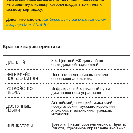
него защитную крышку, которая входит в комплект к
каждому картриджу.
Дополнительно см
.
Как бороться с засыханием сопел
в картриджах ANSER?
Краткие характеристики:
3.5” Цветной ЖК-дисплей со
ДИСПЛЕЙ
светодиодной подсветкой
ИНТЕРФЕЙС
Понятная и легко используемая
ПОЛЬЗОВАТЕЛЯ
операционная система
УСТРОЙСТВО
Инфракрасный карманный пульт
ВВОДА
дистанционного управления
Английский, немецкий, испанский,
ДОСТУПНЫЕ
португальский, русский, корейский,
ЯЗЫКИ
японский, итальянский, турецкий,
китайский
Тревога, Низкий уровень чернил, Печать,
ИНДИКАТОРЫ
Работа, Удаленное управление вкл/выкл