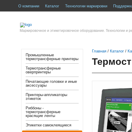
О компании
Каталог
Технологии маркировки
Поддержк
Маркировочное и этикетировочное оборудование. Технологии и 
Главная
/
Каталог
/
К
Промышленные
Термос
термотрансферные принтеры
Термотрансферные
оверпринтеры
Печатающие головки и иные
аксессуары
Принтеры-аппликаторы
этикеток
Риббоны -
термотрансферные
красящие ленты
Этикетки самоклеящиеся