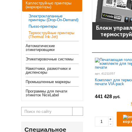
Каплеструйные принтеры
(маркираторы)
Электроклапанные
принтеры (Drop-On-Demand)
Блоки управ
Пьезо-принтеры
термоструй
Термоструйные принтеры
(Thermal Ink-Jet)
Автоматические
этикетировщики
Этикетировочные системы
Намотчики, размотчики и
диспенсеры
арт. 41211057
Комплект для термо
Промышленные маркеры
печати VIA-pack
Программы для печати
этикеток NiceLabel
441 428
руб.
+
кор
-
Специальное