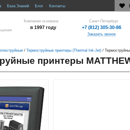
а
База Знаний
Блог
Контакты
Компания основана
Санкт-Петербург
в 1997 году
+7 (812) 305-30-86
решения
Заказать звонок
аплеструйные
/
Термоструйные принтеры (Thermal Ink-Jet)
/
Термоструйн
труйные принтеры MATTHE