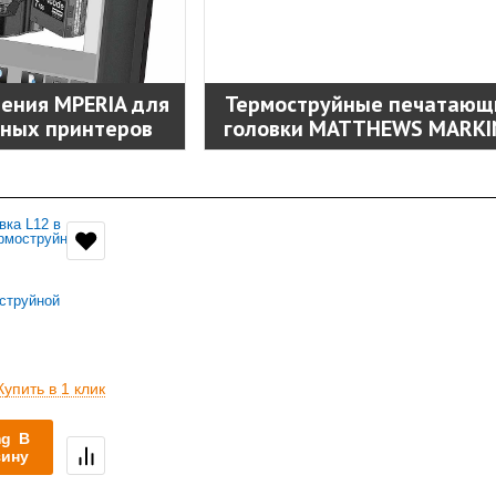
ления MPERIA для
Термоструйные печатающ
ных принтеров
головки MATTHEWS MARKI
струйной
Купить в 1 клик
В
зину