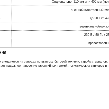
Опционально: 310 мм или 400 мм (мо
внешний электронный бл
ь
до 200 эт/ми
вертикально/горизо
230 В / 50 Гц / 2
правосторонн
ния
 внедряется на заводах по выпуску бытовой техники, стройматериалов,
ает надежное нанесение гарантийных пломб, логистических стикеров и 