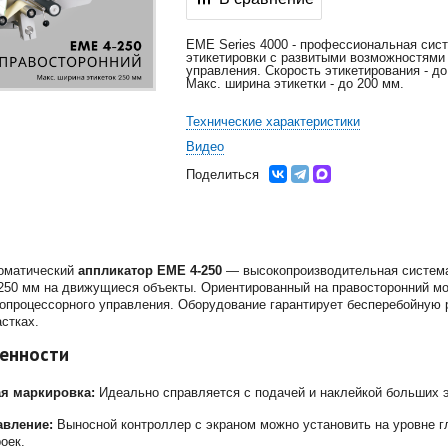
EME Series 4000 - профессиональная сис
этикетировки с развитыми возможностями 
управления. Скорость этикетирования - до
Макс. ширина этикетки - до 200 мм.
Технические характеристики
Видео
Поделиться
оматический
аппликатор EME 4-250
— высокопроизводительная система 
250 мм на движущиеся объекты. Ориентированный на правосторонний мо
процессорного управления. Оборудование гарантирует бесперебойную р
стках.
енности
я маркировка:
Идеально справляется с подачей и наклейкой больших э
авление:
Выносной контроллер с экраном можно установить на уровне гл
оек.