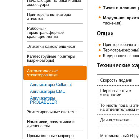
Печатающие головки и иные
аксессуары
Тихая и плавная 
Принтеры-аппликаторы
Модульная архите
этикеток
тиснения).
Риббоны -
Опции
термотрансферные
красящие ленты
Принтер горячего 
Этикетки самоклеящиеся
Термотрансефрный
Кодировщик скоро
Каплеструйные принтеры
(маркираторы)
Технические ха
Автоматические
этикетировщики
Cкорость подачи
Аппликаторы Collamat
Ширина ленты с
Аппликаторы EME
этикетками
Аппликаторы
PROLABELER
Точность подачи эт
на отделительном 
Этикетировочные системы
Длина этикетки
Намотчики, размотчики и
диспенсеры
Промышленные маркеры
Максимальный Ø ру