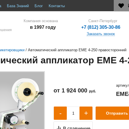
а
База Знаний
Блог
Контакты
Компания основана
Санкт-Петербург
в 1997 году
+7 (812) 305-30-86
решения
Заказать звонок
икетировщики
/
Автоматический аппликатор EME 4-250 правосторонний
ический аппликатор EME 4-
артику
от
1 924 000
руб.
EME
+
-
Отправить 
В сравнение