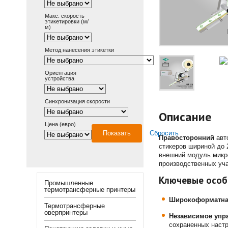
Макс. скорость
этикетировки (м/
м)
Метод нанесения этикетки
Ориентация
устройства
Синхронизация скорости
Описание
Цена (евро)
Показать
Сбросить
Правосторонний
авт
стикеров шириной до 
внешний модуль микро
производственных уча
Ключевые особ
Промышленные
термотрансферные принтеры
Широкоформатна
Термотрансферные
оверпринтеры
Независимое упр
сохраненных настр