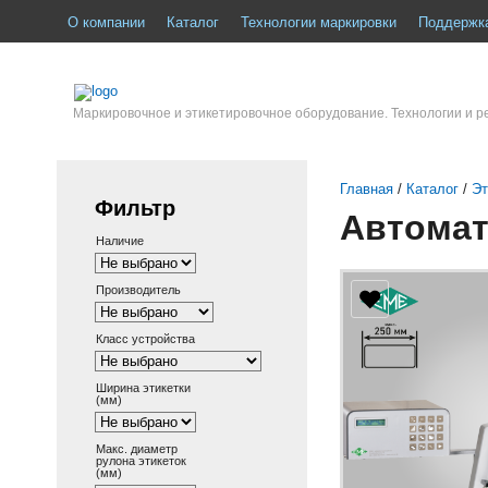
О компании
Каталог
Технологии маркировки
Поддержк
Маркировочное и этикетировочное оборудование. Технологии и 
Главная
/
Каталог
/
Эт
Фильтр
Автомат
Наличие
Производитель
Класс устройства
Ширина этикетки
(мм)
Макс. диаметр
рулона этикеток
(мм)