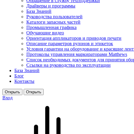
Обращение в службу техподдержки
Драйверы и программы
База Знаний
Руководства пользователей
Каталоги запасных частей
Промышленная графика
Обучающие видео
Ориентация аппликаторов и приводов печати
Описание параметров рулонов и этикеток
Условия гарантии на оборудование и красящие лен
Протоколы управления маркираторами Matthews
Список необходимых документов для принятия обо
Ссылки на руководства по эксплуатации
База Знаний
Блог
Контакты
Вход