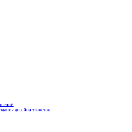
решений
оздания дизайна этикеток