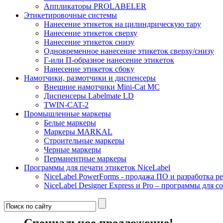
Аппликаторы PROLABELER
Этикетировочные системы
Нанесение этикеток на цилиндрическую тару
Нанесение этикеток сверху
Нанесение этикеток снизу
Одновременное нанесение этикеток сверху/снизу
Г-или П-образное нанесение этикеток
Нанесение этикеток сбоку
Намотчики, размотчики и диспенсеры
Внешние намотчики Mini-Cat MC
Диспенсеры Labelmate LD
TWIN-CAT-2
Промышленные маркеры
Белые маркеры
Маркеры MARKAL
Строительные маркеры
Черные маркеры
Перманентные маркеры
Программы для печати этикеток NiceLabel
NiceLabel PowerForms - продажа ПО и разработка 
NiceLabel Designer Express и Pro – программы для с