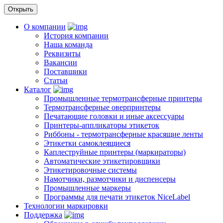
О компании
История компании
Наша команда
Реквизиты
Вакансии
Поставщики
Статьи
Каталог
Промышленные термотрансферные принтеры
Термотрансферные оверпринтеры
Печатающие головки и иные аксессуары
Принтеры-аппликаторы этикеток
Риббоны - термотрансферные красящие ленты
Этикетки самоклеящиеся
Каплеструйные принтеры (маркираторы)
Автоматические этикетировщики
Этикетировочные системы
Намотчики, размотчики и диспенсеры
Промышленные маркеры
Программы для печати этикеток NiceLabel
Технологии маркировки
Поддержка