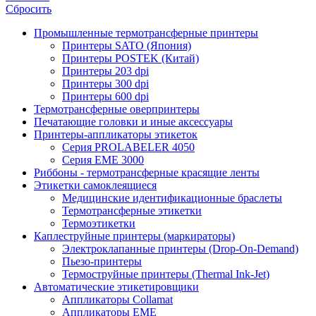
Сбросить
Промышленные термотрансферные принтеры
Принтеры SATO (Япония)
Принтеры POSTEK (Китай)
Принтеры 203 dpi
Принтеры 300 dpi
Принтеры 600 dpi
Термотрансферные оверпринтеры
Печатающие головки и иные аксессуары
Принтеры-аппликаторы этикеток
Серия PROLABELER 4050
Серия EME 3000
Риббоны - термотрансферные красящие ленты
Этикетки самоклеящиеся
Медицинские идентификационные браслеты
Термотрансферные этикетки
Термоэтикетки
Каплеструйные принтеры (маркираторы)
Электроклапанные принтеры (Drop-On-Demand)
Пьезо-принтеры
Термоструйные принтеры (Thermal Ink-Jet)
Автоматические этикетировщики
Аппликаторы Collamat
Аппликаторы EME