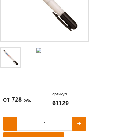
артикул
от
728
руб.
61129
+
-