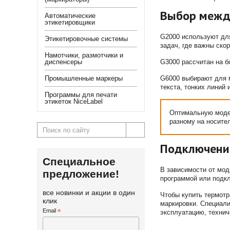
Выбор межд
Автоматические
этикетировщики
G2000 используют для
Этикетировочные системы
задач, где важны ско
Намотчики, размотчики и
диспенсеры
G3000 рассчитан на б
Промышленные маркеры
G6000 выбирают для м
текста, тонких линий
Программы для печати
этикеток NiceLabel
Оптимальную модел
разному на носите
Подключение
Специальное
В зависимости от мод
предложение!
программой или подк
все новинки и акции в один
Чтобы купить термот
клик
маркировки. Специал
Email
*
эксплуатацию, технич