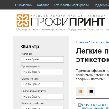
О компании
Каталог
Технологии маркировки
Поддержк
Маркировочное и этикетировочное оборудование. Технологии и 
Главная
/
Каталог
/
Те
Фильтр
Легкие 
Наличие
этикето
Не выбрано
Производитель
Термотрансферные пр
Не выбрано
обеспечить обычное н
Метод печати
средними партиями.
Не выбрано
Разрешение печати
Не выбрано
Класс устройства