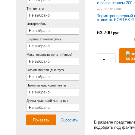
Не выбрано
Тип печати
арт. 00.1052.002
Не выбрано
Термотрансферный 
этикеток POSTEK G
Интерфейсы
Не выбрано
63 700
руб.
Ширина этикетки (мм)
Не выбрано
Макс. скорость печати (мм/с)
+
кор
-
Не выбрано
Объем печати (тыс/сут)
Не выбрано
Намотка красящей ленты
Не выбрано
Длина красящей ленты (м)
Не выбрано
Показать
Сбросить
В разделе представл
подобрать под фактич