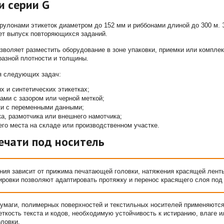
и серии G
рулонами этикеток диаметром до 152 мм и риббонами длиной до 300 м. 
ет выпуск повторяющихся заданий.
зволяет разместить оборудование в зоне упаковки, приемки или компле
разной плотности и толщины.
я следующих задач:
х и синтетических этикетках;
ами с зазором или черной меткой;
ки с переменными данными;
а, размотчика или внешнего намотчика;
его места на складе или производственном участке.
ечати под носитель
ния зависит от прижима печатающей головки, натяжения красящей лент
ировки позволяют адаптировать протяжку и перенос красящего слоя под 
умаги, полимерных поверхностей и текстильных носителей применяются
еткость текста и кодов, необходимую устойчивость к истиранию, влаге и
ловки.