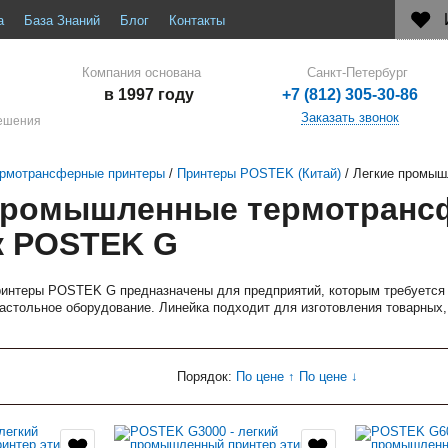
а
База Знаний
Блог
Контакты
Компания основана
Санкт-Петербург
в 1997 году
+7 (812) 305-30-86
Заказать звонок
решения
рмотрансферные принтеры
/
Принтеры POSTEK (Китай)
/
Легкие промы
промышленные термотранс
к POSTEK G
интеры POSTEK G предназначены для предприятий, которым требуется б
астольное оборудование. Линейка подходит для изготовления товарных,
Порядок:
По цене ↑
По цене ↓