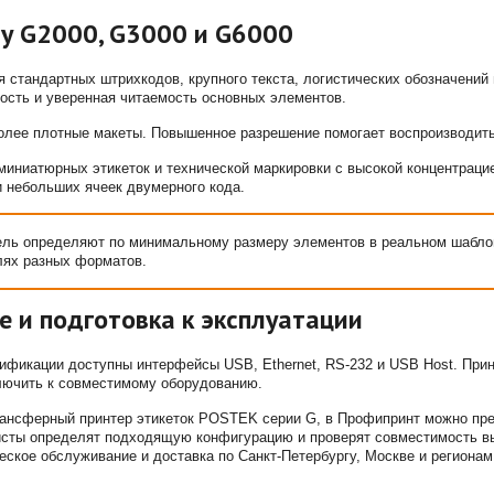
у G2000, G3000 и G6000
 стандартных штрихкодов, крупного текста, логистических обозначений 
рость и уверенная читаемость основных элементов.
олее плотные макеты. Повышенное разрешение помогает воспроизводить
иниатюрных этикеток и технической маркировки с высокой концентраци
 и небольших ячеек двумерного кода.
ь определяют по минимальному размеру элементов в реальном шаблоне
лях разных форматов.
 и подготовка к эксплуатации
ификации доступны интерфейсы USB, Ethernet, RS-232 и USB Host. Прин
лючить к совместимому оборудованию.
рансферный принтер этикеток POSTEK серии G, в Профипринт можно пре
исты определят подходящую конфигурацию и проверят совместимость вы
еское обслуживание и доставка по Санкт-Петербургу, Москве и регионам