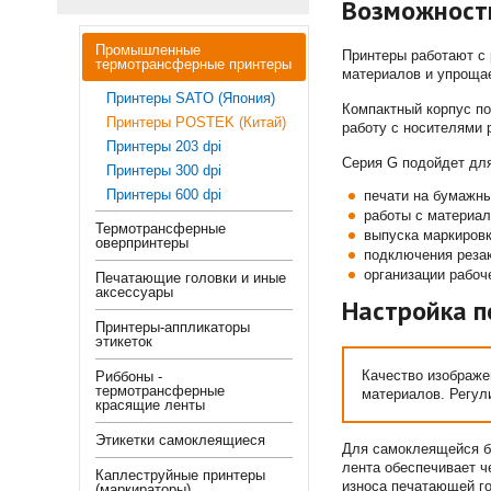
Возможност
Промышленные
Принтеры работают с 
термотрансферные принтеры
материалов и упроща
Принтеры SATO (Япония)
Компактный корпус по
Принтеры POSTEK (Китай)
работу с носителями 
Принтеры 203 dpi
Серия G подойдет дл
Принтеры 300 dpi
Принтеры 600 dpi
печати на бумажны
работы с материал
Термотрансферные
выпуска маркиров
оверпринтеры
подключения резак
организации рабоч
Печатающие головки и иные
аксессуары
Настройка п
Принтеры-аппликаторы
этикеток
Качество изображе
Риббоны -
термотрансферные
материалов. Регул
красящие ленты
Этикетки самоклеящиеся
Для самоклеящейся б
лента обеспечивает ч
Каплеструйные принтеры
износа печатающей го
(маркираторы)