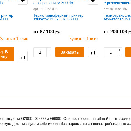
арт. 00.1053.002
арт. 00.1056.102
принтер
Термотрансферный принтер
Термотрансфер
2000
этикеток POSTEK G3000
этикеток POS
от 87 100
от 204 103
руб.
р
Купить в 1 клик
Купить в 1 клик
+
+
В
Заказать
-
-
зину
ены модели G2000, G3000 и G6000. Они построены на общей платформе,
ескую детализацию изображения без переплаты за невостребованные ха