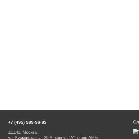
Сл
+7 (495) 989-96-83
111141, Москва,
ул. Кусковская, д. 20 А, корпус "А", офис А505