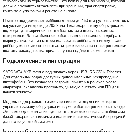
термопечати на термоэтикетке. Это важно для маркировки, которая
должна сохранять читаемость при хранении, транспортировке,
контакте с упаковкой и работе на складе.
Принтер поддерживает риббоны длиной до 450 м и рулоны этикеток с
наружным диаметром до 203,2 мм. Благодаря этому оборудование
подходит для серийной печати без частой замены расходных
материалов. Для стабильной работы важно правильно подобрать
ширину этикетки, тип материала, состав риббона и намотку. Если
риббон уже носителя, повышается риск износа печатающей головки,
поэтому расходные материалы лучше подбирать комплектом.
Подключение и интеграция
SATO WT4-AXB можно подключать через USB, RS-232 и Ethernet.
Для отдельных задач доступны дополнительные беспроводные
интерфейсы. Это позволяет встроить принтер в рабочее место
оператора, складскую программу, учетную систему или ПО для
печати этикеток.
Модель поддерживает языки управления и эмуляции, которые
упрощают замену оборудования в уже работающей инфраструктуре.
Это важно для компаний, где печать этикеток связана с шаблонами,
базой товаров, складскими заданиями и автоматической передачей
данных из учетной системы.
Что сообщить менеджеру для подбора