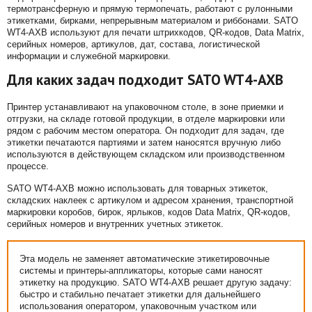
термотрансферную и прямую термопечать, работают с рулонными
этикетками, бирками, непрерывным материалом и риббонами. SATO
WT4-AXB используют для печати штрихкодов, QR-кодов, Data Matrix,
серийных номеров, артикулов, дат, состава, логистической
информации и служебной маркировки.
Для каких задач подходит SATO WT4-AXB
Принтер устанавливают на упаковочном столе, в зоне приемки и
отгрузки, на складе готовой продукции, в отделе маркировки или
рядом с рабочим местом оператора. Он подходит для задач, где
этикетки печатаются партиями и затем наносятся вручную либо
используются в действующем складском или производственном
процессе.
SATO WT4-AXB можно использовать для товарных этикеток,
складских наклеек с артикулом и адресом хранения, транспортной
маркировки коробов, бирок, ярлыков, кодов Data Matrix, QR-кодов,
серийных номеров и внутренних учетных этикеток.
Эта модель не заменяет автоматические этикетировочные
системы и принтеры-аппликаторы, которые сами наносят
этикетку на продукцию. SATO WT4-AXB решает другую задачу:
быстро и стабильно печатает этикетки для дальнейшего
использования оператором, упаковочным участком или