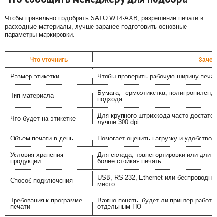
Чтобы правильно подобрать SATO WT4-AXB, разрешение печати и
расходные материалы, лучше заранее подготовить основные
параметры маркировки.
Что уточнить
Зачем
Размер этикетки
Чтобы проверить рабочую ширину печат
Бумага, термоэтикетка, полипропилен, 
Тип материала
подхода
Для крупного штрихкода часто достаточн
Что будет на этикетке
лучше 300 dpi
Объем печати в день
Помогает оценить нагрузку и удобство 
Условия хранения
Для склада, транспортировки или длит
продукции
более стойкая печать
USB, RS-232, Ethernet или беспроводн
Способ подключения
место
Требования к программе
Важно понять, будет ли принтер работа
печати
отдельным ПО