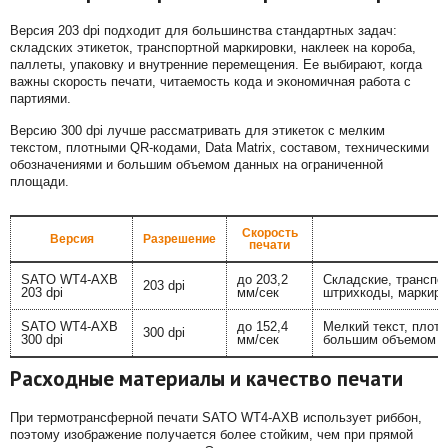
Версия 203 dpi подходит для большинства стандартных задач:
складских этикеток, транспортной маркировки, наклеек на короба,
паллеты, упаковку и внутренние перемещения. Ее выбирают, когда
важны скорость печати, читаемость кода и экономичная работа с
партиями.
Версию 300 dpi лучше рассматривать для этикеток с мелким
текстом, плотными QR-кодами, Data Matrix, составом, техническими
обозначениями и большим объемом данных на ограниченной
площади.
Скорость
Версия
Разрешение
печати
SATO WT4-AXB
до 203,2
Складские, транспо
203 dpi
203 dpi
мм/сек
штрихкоды, маркиро
SATO WT4-AXB
до 152,4
Мелкий текст, плотн
300 dpi
300 dpi
мм/сек
большим объемом 
Расходные материалы и качество печати
При термотрансферной печати SATO WT4-AXB использует риббон,
поэтому изображение получается более стойким, чем при прямой