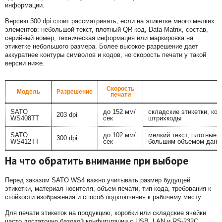
информации.
Версию 300 dpi стоит рассматривать, если на этикетке много мелких
элементов: небольшой текст, плотный QR-код, Data Matrix, состав,
серийный номер, техническая информация или маркировка на
этикетке небольшого размера. Более высокое разрешение дает
аккуратнее контуры символов и кодов, но скорость печати у такой
версии ниже.
Скорость
Модель
Разрешение
печати
SATO
до 152 мм/
складские этикетки, ко
203 dpi
WS408TT
сек
штрихкоды
SATO
до 102 мм/
мелкий текст, плотные 
300 dpi
WS412TT
сек
большим объемом данн
На что обратить внимание при выборе
Перед заказом SATO WS4 важно учитывать размер будущей
этикетки, материал носителя, объем печати, тип кода, требования к
стойкости изображения и способ подключения к рабочему месту.
Для печати этикеток на продукцию, коробки или складские ячейки
часто достаточно базовой конфигурации с USB, LAN и RS-232C.