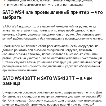
этикеток для коробов, лотков, пакетов и единиц продукции;
внутренней маркировки для учета и инвентаризации.
SATO WS4 или промышленный принтер — что
выбрать
SATO WS4 подходит для умеренной ежедневной нагрузки, когда
этикетки печатаются партиями или по мере необходимости: при
приемке, сборке, упаковке, продаже или отгрузке. Это решение для
ручной работы оператора без интеграции в производственную линию.
Промышленный принтер стоит рассматривать, если оборудование
должно работать при высокой ежедневной нагрузке, печатать
большие объемы этикеток, использоваться в несколько смен или
размещаться на участке с более жесткими условиями эксплуатации.
В таких случаях важны усиленная конструкция, увеличенный ресурс,
расширенные возможности подключения и удобство обслуживания
при интенсивной печати.
SATO WS408TT и SATO WS412TT — в чем
разница
Внутри серии основное отличие связано с разрешением печати. Для
большинства складских и товарных этикеток достаточно версии 203
dpi. Она печатает быстрее и подходит для стандартных штрихкодов,
крупных надписей, артикулов, номеров партий и логистической