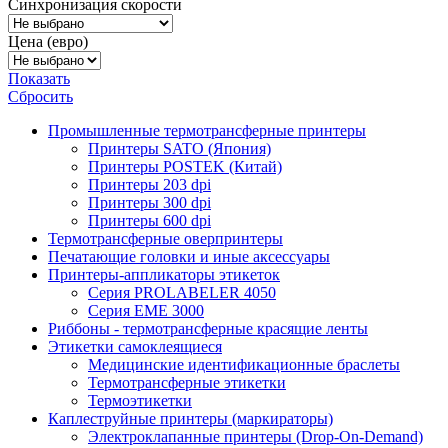
Синхронизация скорости
Цена (евро)
Показать
Сбросить
Промышленные термотрансферные принтеры
Принтеры SATO (Япония)
Принтеры POSTEK (Китай)
Принтеры 203 dpi
Принтеры 300 dpi
Принтеры 600 dpi
Термотрансферные оверпринтеры
Печатающие головки и иные аксессуары
Принтеры-аппликаторы этикеток
Серия PROLABELER 4050
Серия EME 3000
Риббоны - термотрансферные красящие ленты
Этикетки самоклеящиеся
Медицинские идентификационные браслеты
Термотрансферные этикетки
Термоэтикетки
Каплеструйные принтеры (маркираторы)
Электроклапанные принтеры (Drop-On-Demand)