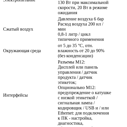
130 Вт при максимальной
скорости, 20 Вт в режиме
ожидания
Давление воздуха 6 бар
Расход воздуха 200 нл /
Сжатый воздух
мин
0,8-1 литр / цикл
типичного применения
от 5 до 35 °C, отн.
Окружающая среда
влажность от 20 до 90%
(без конденсации)
Разъемы M12:
Дисплей или панель
управления / датчик
продукта / датчик
этикеток;
Опционально M12:
предупреждение о катушке
Интерфейсы
с низкой этикеткой /
сигнальная лампа /
кодировщик / USB и / или
Ethernet: для подключения
к ПК - настройка,
диагностика,