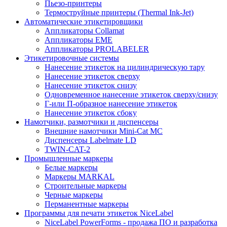
Пьезо-принтеры
Термоструйные принтеры (Thermal Ink-Jet)
Автоматические этикетировщики
Аппликаторы Collamat
Аппликаторы EME
Аппликаторы PROLABELER
Этикетировочные системы
Нанесение этикеток на цилиндрическую тару
Нанесение этикеток сверху
Нанесение этикеток снизу
Одновременное нанесение этикеток сверху/снизу
Г-или П-образное нанесение этикеток
Нанесение этикеток сбоку
Намотчики, размотчики и диспенсеры
Внешние намотчики Mini-Cat MC
Диспенсеры Labelmate LD
TWIN-CAT-2
Промышленные маркеры
Белые маркеры
Маркеры MARKAL
Строительные маркеры
Черные маркеры
Перманентные маркеры
Программы для печати этикеток NiceLabel
NiceLabel PowerForms - продажа ПО и разработка