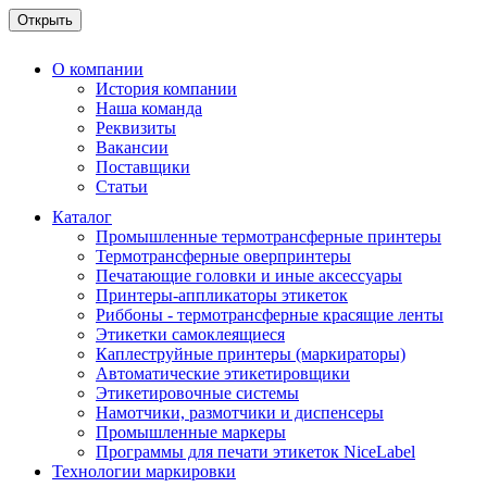
О компании
История компании
Наша команда
Реквизиты
Вакансии
Поставщики
Статьи
Каталог
Промышленные термотрансферные принтеры
Термотрансферные оверпринтеры
Печатающие головки и иные аксессуары
Принтеры-аппликаторы этикеток
Риббоны - термотрансферные красящие ленты
Этикетки самоклеящиеся
Каплеструйные принтеры (маркираторы)
Автоматические этикетировщики
Этикетировочные системы
Намотчики, размотчики и диспенсеры
Промышленные маркеры
Программы для печати этикеток NiceLabel
Технологии маркировки