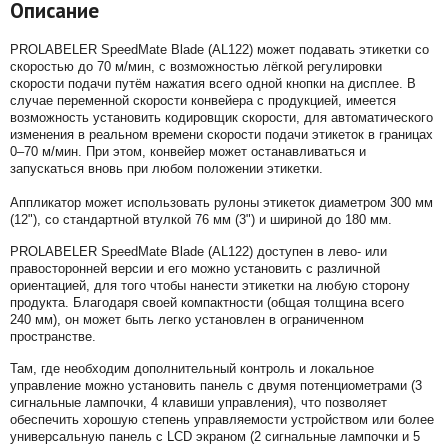
Описание
PROLABELER SpeedMate Blade (AL122) может подавать этикетки со
скоростью до 70 м/мин, с возможностью лёгкой регулировки
скорости подачи путём нажатия всего одной кнопки на дисплее. В
случае переменной скорости конвейера с продукцией, имеется
возможность установить кодировщик скорости, для автоматического
изменения в реальном времени скорости подачи этикеток в границах
0–70 м/мин. При этом, конвейер может останавливаться и
запускаться вновь при любом положении этикетки.
Аппликатор может использовать рулоны этикеток диаметром 300 мм
(12"), со стандартной втулкой 76 мм (3") и шириной до 180 мм.
PROLABELER SpeedMate Blade (AL122) доступен в лево- или
правосторонней версии и его можно установить с различной
ориентацией, для того чтобы нанести этикетки на любую сторону
продукта. Благодаря своей компактности (общая толщина всего
240 мм), он может быть легко установлен в ограниченном
пространстве.
Там, где необходим дополнительный контроль и локальное
управление можно установить панель с двумя потенциометрами (3
сигнальные лампочки, 4 клавиши управления), что позволяет
обеспечить хорошую степень управляемости устройством или более
универсальную панель с LCD экраном (2 сигнальные лампочки и 5