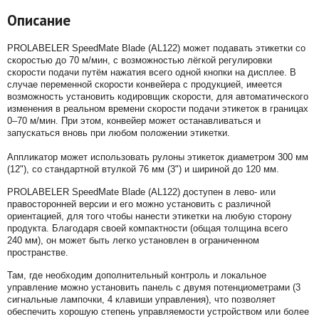
Описание
PROLABELER SpeedMate Blade (AL122) может подавать этикетки со
скоростью до 70 м/мин, с возможностью лёгкой регулировки
скорости подачи путём нажатия всего одной кнопки на дисплее. В
случае переменной скорости конвейера с продукцией, имеется
возможность установить кодировщик скорости, для автоматического
изменения в реальном времени скорости подачи этикеток в границах
0–70 м/мин. При этом, конвейер может останавливаться и
запускаться вновь при любом положении этикетки.
Аппликатор может использовать рулоны этикеток диаметром 300 мм
(12"), со стандартной втулкой 76 мм (3") и шириной до 120 мм.
PROLABELER SpeedMate Blade (AL122) доступен в лево- или
правосторонней версии и его можно установить с различной
ориентацией, для того чтобы нанести этикетки на любую сторону
продукта. Благодаря своей компактности (общая толщина всего
240 мм), он может быть легко установлен в ограниченном
пространстве.
Там, где необходим дополнительный контроль и локальное
управление можно установить панель с двумя потенциометрами (3
сигнальные лампочки, 4 клавиши управления), что позволяет
обеспечить хорошую степень управляемости устройством или более